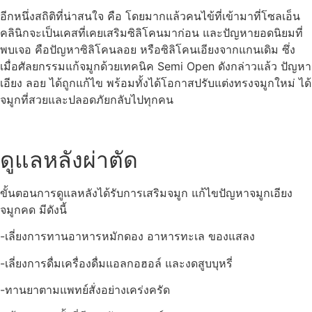
อีกหนึ่งสถิติที่น่าสนใจ คือ โดยมากแล้วคนไข้ที่เข้ามาที่โซลเอ็น
คลินิกจะเป็นเคสที่เคยเสริมซิลิโคนมาก่อน และปัญหายอดนิยมที่
พบเจอ คือปัญหาซิลิโคนลอย หรือซิลิโคนเอียงจากแกนเดิม ซึ่ง
เมื่อศัลยกรรมแก้จมูกด้วยเทคนิค Semi Open ดังกล่าวแล้ว ปัญหา
เอียง ลอย ได้ถูกแก้ไข พร้อมทั้งได้โอกาสปรับแต่งทรงจมูกใหม่ ได้
จมูกที่สวยและปลอดภัยกลับไปทุกคน
ดูแลหลังผ่าตัด
ขั้นตอนการดูแลหลังได้รับการเสริมจมูก แก้ไขปัญหาจมูกเอียง
จมูกคด มีดังนี้
-เลี่ยงการทานอาหารหมักดอง อาหารทะเล ของแสลง
-เลี่ยงการดื่มเครื่องดื่มแอลกอฮอล์ และงดสูบบุหรี่
-ทานยาตามแพทย์สั่งอย่างเคร่งครัด