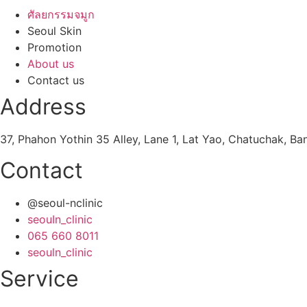
ศัลยกรรมจมูก
Seoul Skin
Promotion
About us
Contact us
Address
37, Phahon Yothin 35 Alley, Lane 1, Lat Yao, Chatuchak, B
Contact
@seoul-nclinic
seouIn_clinic
065 660 8011
seouln_clinic
Service