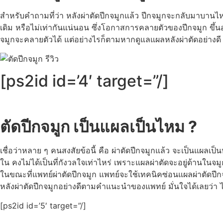
สำหรับคำถามที่ว่า หลังผ่าตัดปีกจมูกแล้ว ปีกจมูกจะกลับมาบานไ
เดิม หรือไม่เท่ากันแน่นอน ซึ่งโอกาสการคลายตัวของปีกจมูก ขึ้นอยู
จมูกจะคลายตัวได้ แต่อย่างไรก็ตามหากดูแลแผลหลังผ่าตัดอย่างดี พ
[ps2id id=’4′ target=”/]
ตัดปีกจมูก เป็นแผลเป็นไหม ?
เชื่อว่าหลาย ๆ คนสงสัยข้อนี้ คือ ผ่าตัดปีกจมูกแล้ว จะเป็นแผลเป
ใน คงไม่ได้เป็นที่กังวลใจเท่าไหร่ เพราะแผลผ่าตัดจะอยู่ด้านใน
ในขณะที่แพทย์ผ่าตัดปีกจมูก แพทย์จะใช้เทคนิคซ่อนแผลผ่าตัดปีก
หลังผ่าตัดปีกจมูกอย่างดีตามคำแนะนำของแพทย์ มั่นใจได้เลยว่า 
[ps2id id=’5′ target=”/]